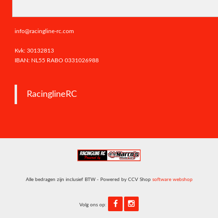
Herenstraat 38, 3431CV
Nieuwegein
info@racingline-rc.com
Kvk: 30132813
IBAN: NL55 RABO
0331026988
RacinglineRC
Alle bedragen zijn inclusief BTW - Powered by CCV Shop
software webshop
Volg ons op: